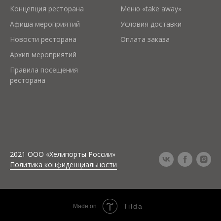
Концепция ресторана
Меню «take away»
Афиша мероприятий
Условия доставки
Новости ресторана
Оплата заказа
Архив мероприятий
Правила посещения
ресторана
2021 ООО «Хелипорты России»
Политика конфиденциальности
Tilda
Made on