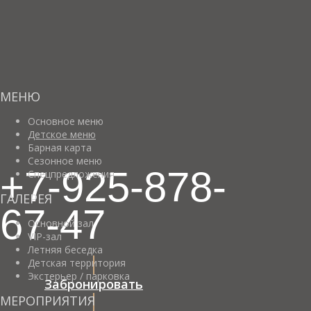
МЕНЮ
Основное меню
Детское меню
Барная карта
Сезонное меню
+7-925-878-
Спецпредложения
ГАЛЕРЕЯ
67-47
Основной зал
VIP-зал
Летняя беседка
Детская территория
Экстерьер / парковка
Забронировать
МЕРОПРИЯТИЯ